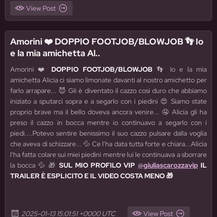
View Post
Amorini ❤️ DOPPIO FOOTJOB/BLOWJOB 👣 Io
e la mia amichetta Al..
Amorini ❤️
DOPPIO FOOTJOB/BLOWJOB
👣 Io e la mia
amichetta Alicia ci siamo limonate davanti al nostro amichetto per
farlo arrapare... 😈 Gli è diventato il cazzo cosi duro che abbiamo
iniziato a sputarci sopra e a segarlo con i piedini 😍 Siamo state
proprio brave ma il bello doveva ancora venire... 🤤 Alicia gli ha
preso il cazzo in bocca mentre io continuavo a segarlo con i
piedi....Potevo sentire benissimo il suo cazzo pulsare dalla voglia
che aveva di schizzare... 💦 Ce l'ha data tutta forte e chiara...Alicia
l'ha fatta colare sui miei piedini mentre lui le continuava a sborrare
la bocca 💦 🎁
SUL MIO PROFILO VIP
@giuliascarozzavip
IL
TRAILER È ESPLICITO E IL VIDEO COSTA MENO 🎁
2025-01-13 15:01:51 +0000 UTC
View Post