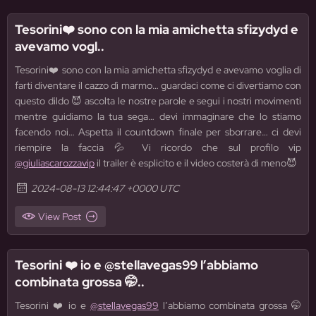
Tesorini❤️ sono con la mia amichetta sfizydyd e
avevamo vogl..
Tesorini❤️ sono con la mia amichetta sfizydyd e avevamo voglia di
farti diventare il cazzo dì marmo… guardaci come ci divertiamo con
questo dildo 😈 ascolta le nostre parole e segui i nostri movimenti
mentre guidiamo la tua sega… devi immaginare che lo stiamo
facendo noi… Aspetta il countdown finale per sborrare… ci devi
riempire la faccia 💦 Vi ricordo che sul profilo vip
@giuliascarozzavip
il trailer è esplicito e il video costerà di meno😈
2024-08-13 12:44:47 +0000 UTC
View Post
Tesorini ❤️ io e @stellavegas99 l’abbiamo
combinata grossa 🤭..
Tesorini ❤️ io e
@stellavegas99
l’abbiamo combinata grossa 🤭