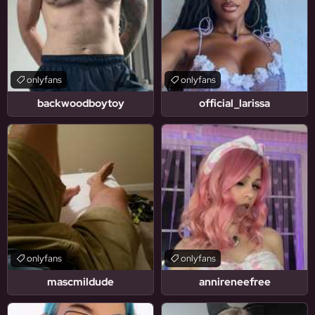
onlyfans
onlyfans
backwoodboytoy
official_larissa
onlyfans
onlyfans
mascmildude
annireneefree