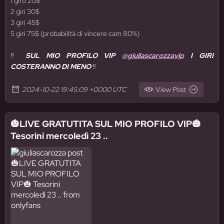
1 giro 20$
2 giri 30$
3 giri 45$
5 giri 75$ (probabilità di vincere cam 80%)
‼️
SUL MIO PROFILO VIP
@giuliascarozzavip
I GIRI
COSTERANNO DI MENO
‼️
2024-10-22 19:45:09 +0000 UTC
View Post
🎃LIVE GRATUTITA SUL MIO PROFILO VIP🎃
Tesorini mercoledì 23 ..