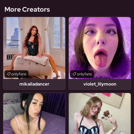
More Creators
onlyfans
onlyfans
mikailadancer
violet_lilymoon