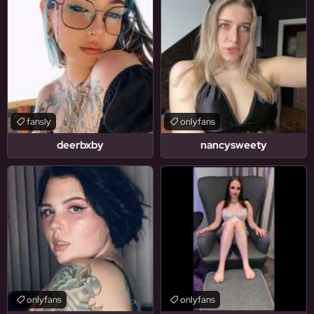
fansly
onlyfans
deerbxby
nancysweety
onlyfans
onlyfans