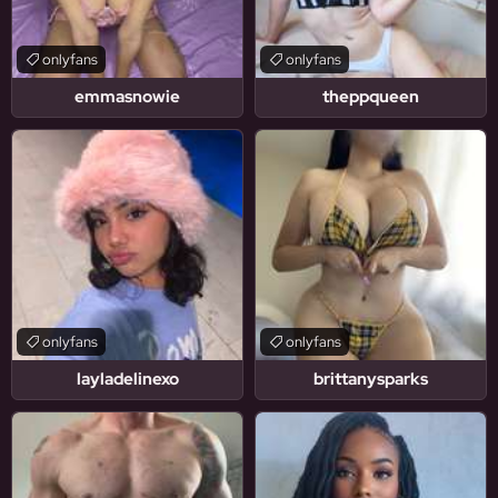
onlyfans
onlyfans
emmasnowie
theppqueen
onlyfans
onlyfans
layladelinexo
brittanysparks