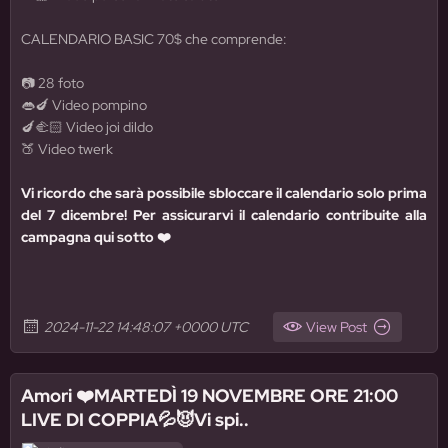
CALENDARIO BASIC 70$
che comprende:
📷
28 foto
👄🍆
Video pompino
🍆🫲🏻
Video joi dildo
🍑
Video twerk
Vi ricordo che sarà possibile sbloccare il calendario solo prima
del 7 dicembre! Per assicurarvi il calendario contribuite alla
campagna qui sotto ❤️
2024-11-22 14:48:07 +0000 UTC
View Post
Amori ❤️MARTEDÌ 19 NOVEMBRE ORE 21:00
LIVE DI COPPIA💦😈Vi spi..