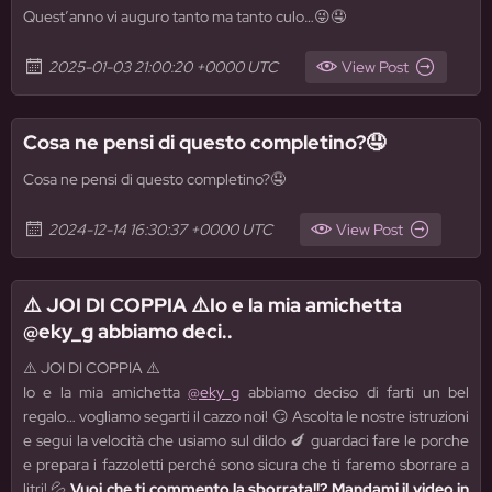
Quest’anno vi auguro tanto ma tanto culo…😜🤤
2025-01-03 21:00:20 +0000 UTC
View Post
Cosa ne pensi di questo completino?🤤
Cosa ne pensi di questo completino?🤤
2024-12-14 16:30:37 +0000 UTC
View Post
⚠️ JOI DI COPPIA ⚠️Io e la mia amichetta
@eky_g abbiamo deci..
⚠️ JOI DI COPPIA ⚠️
Io e la mia amichetta
@eky_g
abbiamo deciso di farti un bel
regalo… vogliamo segarti il cazzo noi! 😏 Ascolta le nostre istruzioni
e segui la velocità che usiamo sul dildo 🍆 guardaci fare le porche
e prepara i fazzoletti perché sono sicura che ti faremo sborrare a
litri! 💦
Vuoi che ti commento la sborrata!!? Mandami il video in