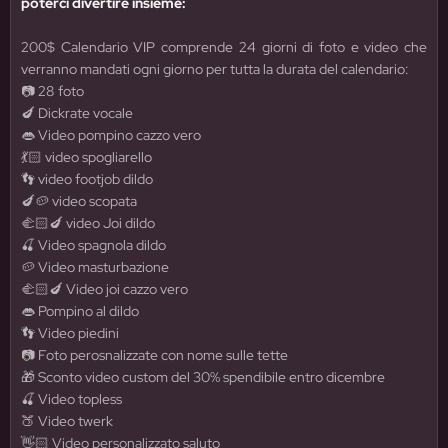
poterci divertire insieme:
200$ Calendario VIP
comprende 24 giorni di foto e video che
verranno mandati ogni giorno per tutta la durata del calendario:
📷 28 foto
🍆 Dickrate vocale
👄
Video pompino cazzo vero
💃🏻
video spogliarello
👣
video footjob dildo
🍆🥔
video scopata
🫲🏻🍆
video Joi dildo
🍒
Video spagnola dildo
🥔
Video masturbazione
🫲🏻🍆
Video joi cazzo vero
👄
Pompino al dildo
👣
Video piedini
📷
Foto perosnalizzate con nome sulle tette
🎁
Sconto video custom del 30% spendibile entro dicembre
🍒
Video topless
🍑
Video twerk
👋🏻
Video personalizzato saluto