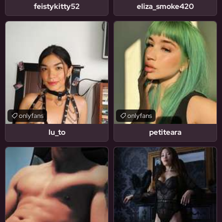
feistykitty52
eliza_smoke420
onlyfans
onlyfans
lu_to
petiteara