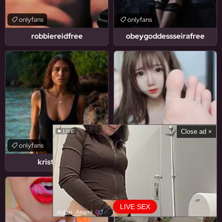
onlyfans
onlyfans
robbiereidfree
obeygoddessseirafree
Close ad ×
LIVE
onlyfans
onlyfans
kristenheh
iamdorasnow
LIVE SEX
Asian_Asami