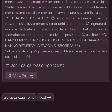
mentre
@simoneamato
e Mike sono andati a comprare la pizza io e
Stella ci siamo divertite con un grosso dildo doppio… il problema è
che ci siamo scordate che loro avevano una spycam in casa… e
***CI HANNO BECCATE!*** 🥹 sono tornati a casa e ci hanno
trovato così… ovviamente si sono uniti anche loro… 😈 ognuna di
noi si è dedicata a un solo cazzo facendogli un bel pompino e
facendoci scopare per bene in diverse posizioni… 🥵 alla fine ***CI
HANNO MESSO IN GINOCCHIO E MENTRE CI BACIAVAMO CI
HANNO RIEMPITO LA FACCIA DI SBORRA*** 💦
Sul mio profilo vip
@giuliascarozzavip
il trailer è esplicito e il video
costa di meno🎁
2024-08-08 10:35:01 +0000 UTC
View Post
giuliascarozza home
Next