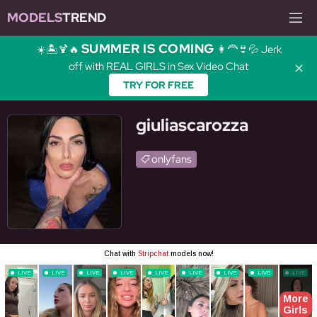
MODELS
TREND
SUMMER IS COMING
☀️🏝️🍹🔥
👩‍🦰👙💦 Jerk
off with REAL GIRLS in Sex Video Chat
✕
TRY FOR FREE
giuliascarozza
onlyfans