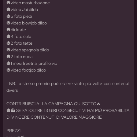
🎃video masturbazione
🎃video Joi dildo
🎃5 foto piedi
🎃video blowjob dildo
🎃dickrate
🎃4 foto culo
🎃2 foto tette
🎃video spagnola dildo
🎃2 foto nuda
🎃1 mesi freetrial profilo vip
🎃video footjob dildo
‼️NB: lo stesso premio può essere vinto più volte con contenuti
diversi
CONTRIBUISCI ALLA CAMPAGNA QUI SOTTO🔥
🎃👻 SE FAI OLTRE I 3 GIRI CONSECUTIVI HAI PIÙ PROBABILITA'
DI VINCERE CONTENUTI DI VALORE MAGGIORE
PREZZI: